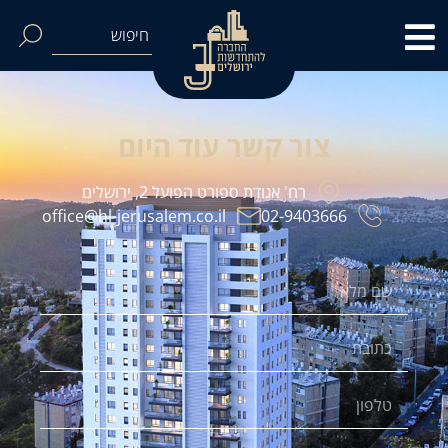
צור קשר עוד היום
רח' אגודת ספורט הפועל 2, ירושלים
office@hl-jerusalem.co.il
02-9403666