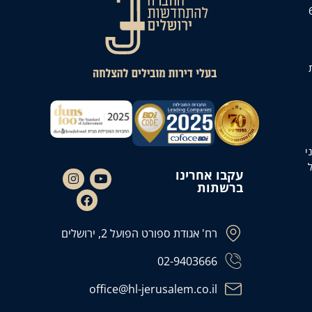
 כ-650
י
עקבו אחרינו
ברשתות
רח' אגודת ספורט הפועל 2, ירושלים
02-9403666
office@hl-jerusalem.co.il